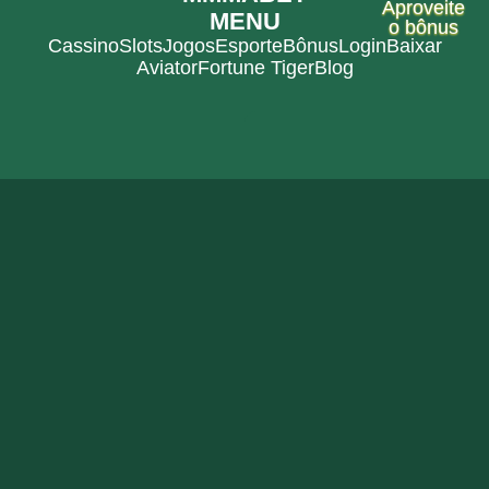
Aproveite
MENU
o bônus
Cassino
Slots
Jogos
Esporte
Bônus
Login
Baixar
Aviator
Fortune Tiger
Blog
BÔNUS DE 100
+ 75
Direitos Autorais ©
2026
Bem-vindo ao MMMABET – Seu Portal de
Entretenimento e Sorte!
Explore o universo de MMMABET e desfrute de uma