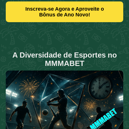
Inscreva-se Agora e Aproveite o
Bônus de Ano Novo!
A Diversidade de Esportes no
MMMABET