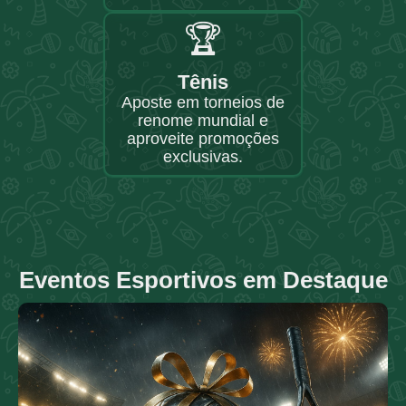
🏆
Tênis
Aposte em torneios de
renome mundial e
aproveite promoções
exclusivas.
Eventos Esportivos em Destaque