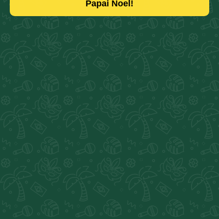
Papai Noel!