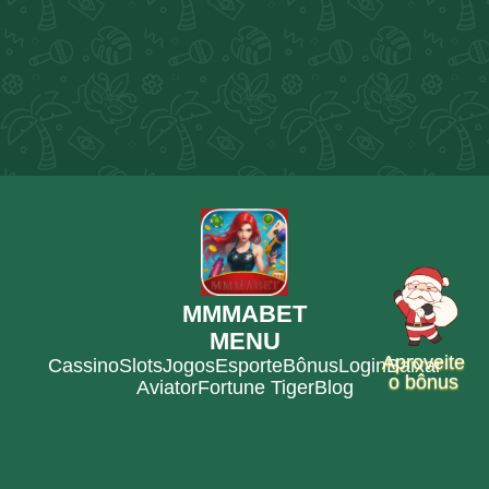
MMMABET
MENU
Aproveite
Cassino
Slots
Jogos
Esporte
Bônus
Login
Baixar
o bônus
Aviator
Fortune Tiger
Blog