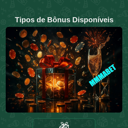
Tipos de Bônus Disponíveis
🎁